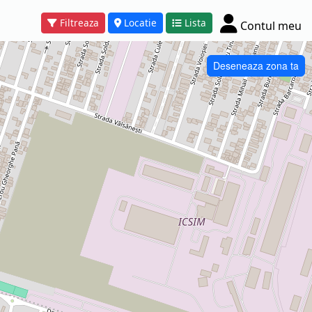
Filtreaza
Locatie
Lista
Contul meu
Deseneaza zona ta