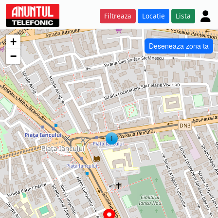
Filtreaza
Locatie
Lista
+
Deseneaza zona ta
−