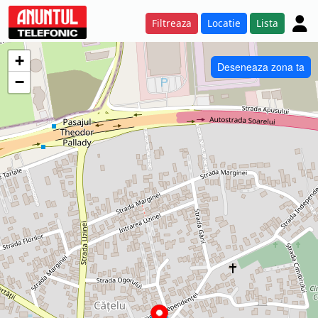
Filtreaza
Locatie
Lista
+
Deseneaza zona ta
−