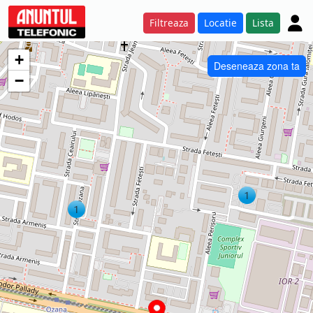
Filtreaza
Locatie
Lista
+
Deseneaza zona ta
−