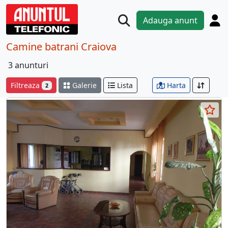
Adauga anunt
Camine batrani Craiova
3 anunturi
Filtreaza
Galerie
Lista
Harta
2