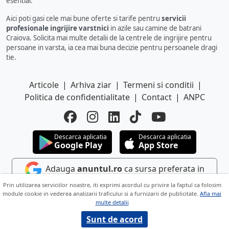
esential.
Aici poti gasi cele mai bune oferte si tarife pentru
servicii
profesionale ingrijire varstnici
in azile sau camine de batrani
Craiova. Solicita mai multe detalii de la centrele de ingrijire pentru
persoane in varsta, ia cea mai buna decizie pentru persoanele dragi
tie.
Articole
|
Arhiva ziar
|
Termeni si conditii
|
Politica de confidentialitate
|
Contact
|
ANPC
Descarca aplicatia
Descarca aplicatia
Google Play
App Store
Adauga
anuntul.ro
ca sursa preferata in
Google
Prin utilizarea serviciilor noastre, iti exprimi acordul cu privire la faptul ca folosim
module cookie in vederea analizarii traficului si a furnizarii de publicitate.
Afla mai
multe detalii
Copyright © 2026 ANUNTUL TELEFONIC
Toate drepturile rezervate.
Sunt de acord