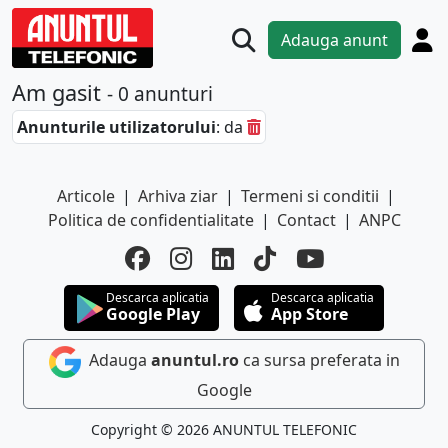
Adauga anunt
Am gasit
- 0 anunturi
Anunturile utilizatorului
: da
Articole
|
Arhiva ziar
|
Termeni si conditii
|
Politica de confidentialitate
|
Contact
|
ANPC
Descarca aplicatia
Descarca aplicatia
Google Play
App Store
Adauga
anuntul.ro
ca sursa preferata in
Google
Copyright © 2026 ANUNTUL TELEFONIC