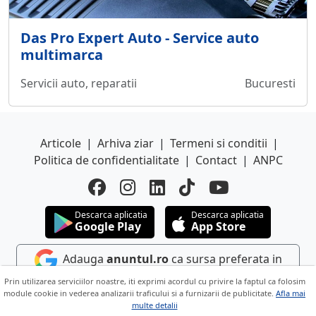
Das Pro Expert Auto - Service auto
multimarca
Servicii auto, reparatii
Bucuresti
Articole
|
Arhiva ziar
|
Termeni si conditii
|
Politica de confidentialitate
|
Contact
|
ANPC
Descarca aplicatia
Descarca aplicatia
Google Play
App Store
Adauga
anuntul.ro
ca sursa preferata in
Google
Prin utilizarea serviciilor noastre, iti exprimi acordul cu privire la faptul ca folosim
module cookie in vederea analizarii traficului si a furnizarii de publicitate.
Afla mai
multe detalii
Copyright © 2026 ANUNTUL TELEFONIC