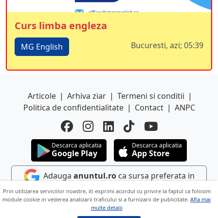
Curs limba engleza
Bucuresti, azi; 05:39
MG English
Articole
|
Arhiva ziar
|
Termeni si conditii
|
Politica de confidentialitate
|
Contact
|
ANPC
Descarca aplicatia
Descarca aplicatia
Google Play
App Store
Adauga
anuntul.ro
ca sursa preferata in
Google
Prin utilizarea serviciilor noastre, iti exprimi acordul cu privire la faptul ca folosim
module cookie in vederea analizarii traficului si a furnizarii de publicitate.
Afla mai
multe detalii
Copyright © 2026 ANUNTUL TELEFONIC