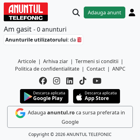
Adauga anunt
Am gasit
- 0 anunturi
Anunturile utilizatorului
: da
Articole
|
Arhiva ziar
|
Termeni si conditii
|
Politica de confidentialitate
|
Contact
|
ANPC
Descarca aplicatia
Descarca aplicatia
Google Play
App Store
Adauga
anuntul.ro
ca sursa preferata in
Google
Copyright © 2026 ANUNTUL TELEFONIC