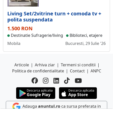
Living Set/2vitrine turn + comoda tv +
polita suspendata
1.500 RON
Destinatie Sufragerie/living
Biblioteci, etajere
Mobila
Bucuresti, 29 Iulie '26
Articole
|
Arhiva ziar
|
Termeni si conditii
|
Politica de confidentialitate
|
Contact
|
ANPC
Descarca aplicatia
Descarca aplicatia
Google Play
App Store
Adauga
anuntul.ro
ca sursa preferata in