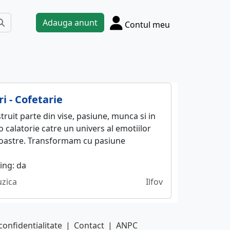
Adauga anunt
Contul meu
i - Cofetarie
truit parte din vise, pasiune, munca si in
 o calatorie catre un univers al emotiilor
noastre. Transformam cu pasiune
ing: da
uzica
Ilfov
confidentialitate
|
Contact
|
ANPC