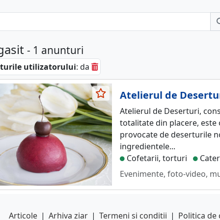
gasit
- 1 anunturi
urile utilizatorului
: da
Atelierul de Desertur
Atelierul de Deserturi, cons
totalitate din placere, este
provocate de deserturile 
ingredientele...
Cofetarii, torturi
Cater
Evenimente, foto-video, m
Articole
|
Arhiva ziar
|
Termeni si conditii
|
Politica de 