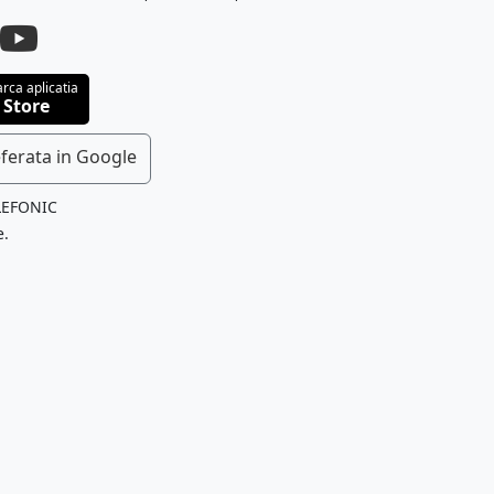
rca aplicatia
 Store
ferata in Google
LEFONIC
e.