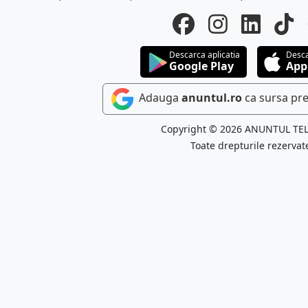
Descarca aplicatia
Desca
Google Play
App
Adauga
anuntul.ro
ca sursa pre
Copyright © 2026 ANUNTUL TE
Toate drepturile rezervat