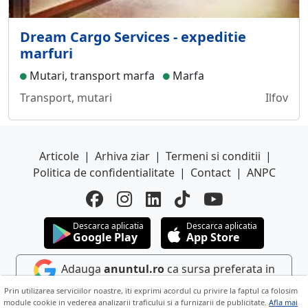
Dream Cargo Services - expeditie
marfuri
Mutari, transport marfa
Marfa
Transport, mutari
Ilfov
Articole
|
Arhiva ziar
|
Termeni si conditii
|
Politica de confidentialitate
|
Contact
|
ANPC
Descarca aplicatia
Descarca aplicatia
Google Play
App Store
Adauga
anuntul.ro
ca sursa preferata in
Google
Prin utilizarea serviciilor noastre, iti exprimi acordul cu privire la faptul ca folosim
module cookie in vederea analizarii traficului si a furnizarii de publicitate.
Afla mai