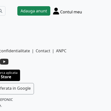
Adauga anunt
Contul meu
confidentialitate
|
Contact
|
ANPC
rca aplicatia
 Store
ferata in Google
LEFONIC
e.