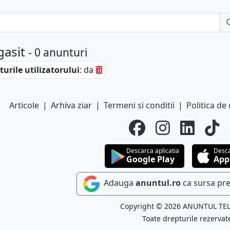
gasit
- 0 anunturi
urile utilizatorului
: da
Articole
|
Arhiva ziar
|
Termeni si conditii
|
Politica de 
Descarca aplicatia
Desca
Google Play
App
Adauga
anuntul.ro
ca sursa pre
Copyright © 2026 ANUNTUL TE
Toate drepturile rezervat