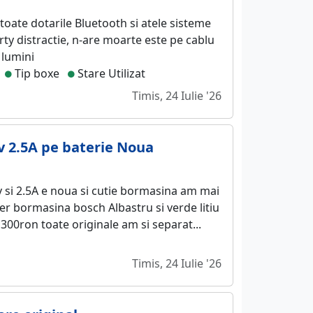
oate dotarile Bluetooth si atele sisteme
arty distractie, n-are moarte este pe cablu
a lumini
Tip boxe
Stare Utilizat
Timis, 24 Iulie '26
v 2.5A pe baterie Noua
 si 2.5A e noua si cutie bormasina am mai
er bormasina bosch Albastru si verde litiu
 300ron toate originale am si separat...
Timis, 24 Iulie '26