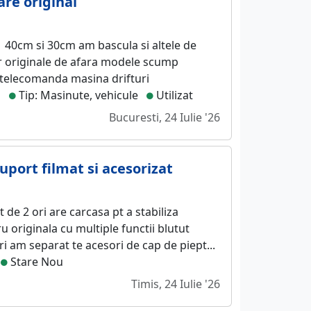
re original
 40cm si 30cm am bascula si altele de
ar originale de afara modele scump
u telecomanda masina drifturi
i
Tip: Masinute, vehicule
Utilizat
Bucuresti, 24 Iulie '26
uport filmat si acesorizat
t de 2 ori are carcasa pt a stabiliza
ru originala cu multiple functii blutut
i am separat te acesori de cap de piept...
Stare Nou
Timis, 24 Iulie '26