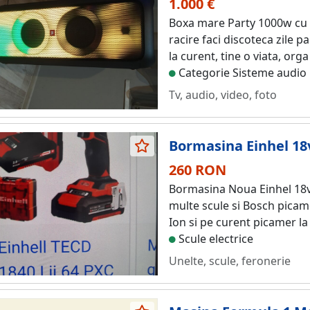
1.000 €
Boxa mare Party 1000w cu t
racire faci discoteca zile p
la curent, tine o viata, org
Categorie Sisteme audio
Tv, audio, video, foto
Bormasina Einhel 18
260 RON
Bormasina Noua Einhel 18v
multe scule si Bosch picam
Ion si pe curent picamer la
Scule electrice
Unelte, scule, feronerie