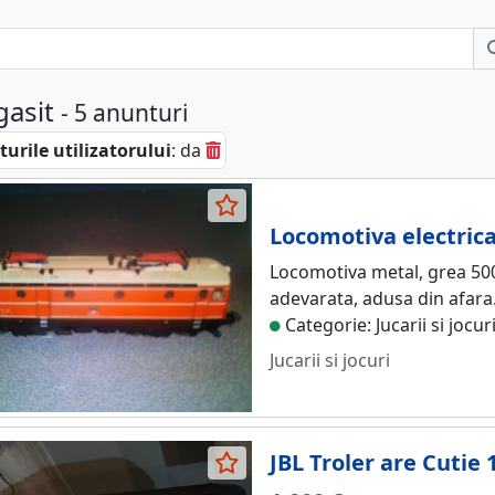
gasit
- 5 anunturi
urile utilizatorului
: da
Locomotiva electrica
Locomotiva metal, grea 500g
adevarata, adusa din afara
Categorie: Jucarii si jocur
Jucarii si jocuri
JBL Troler are Cutie