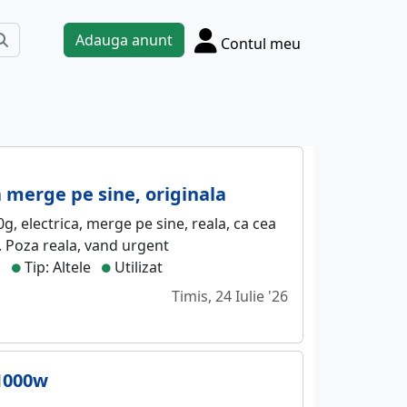
Adauga anunt
Contul meu
 merge pe sine, originala
, electrica, merge pe sine, reala, ca cea
. Poza reala, vand urgent
i
Tip: Altele
Utilizat
Timis, 24 Iulie '26
 1000w