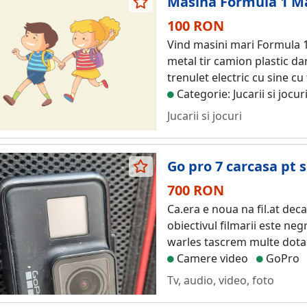
Masina Formula 1 Ma
100 RON
Vind masini mari Formula 1
metal tir camion plastic d
trenulet electric cu sine c
Categorie: Jucarii si jocur
Jucarii si jocuri
Go pro 7 carcasa pt s
700 RON
Ca.era e noua na fil.at deca
obiectivul filmarii este neg
warles tascrem multe dotar
Camere video
GoPro
Tv, audio, video, foto