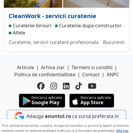
CleanWork - servicii curatenie
Curatenie birouri
Curatenie dupa constructor
Altele
Curatenie, servicii curatare profesionala
Bucuresti
Articole
|
Arhiva ziar
|
Termeni si conditii
|
Politica de confidentialitate
|
Contact
|
ANPC
Descarca aplicatia
Descarca aplicatia
Google Play
App Store
Adauga
anuntul.ro
ca sursa preferata in
Google
Prin utilizarea serviciilor noastre, iti exprimi acordul cu privire la faptul ca folosim
module cookie in vederea analizarii traficului si a furnizarii de publicitate.
Afla mai