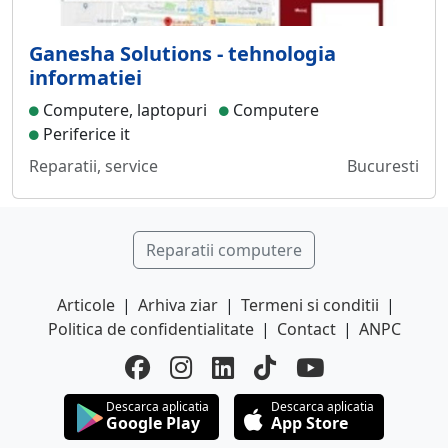
Ganesha Solutions - tehnologia
informatiei
Computere, laptopuri
Computere
Periferice it
Reparatii, service
Bucuresti
Reparatii computere
Articole
|
Arhiva ziar
|
Termeni si conditii
|
Politica de confidentialitate
|
Contact
|
ANPC
Descarca aplicatia
Descarca aplicatia
Google Play
App Store