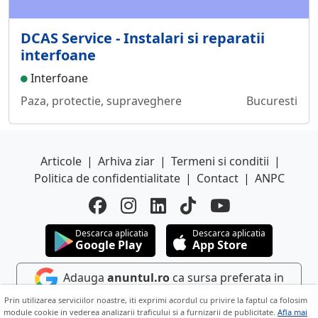
DCAS Service - Instalari si reparatii
interfoane
Interfoane
Paza, protectie, supraveghere
Bucuresti
Articole
|
Arhiva ziar
|
Termeni si conditii
|
Politica de confidentialitate
|
Contact
|
ANPC
Descarca aplicatia
Descarca aplicatia
Google Play
App Store
Adauga
anuntul.ro
ca sursa preferata in
Google
Prin utilizarea serviciilor noastre, iti exprimi acordul cu privire la faptul ca folosim
module cookie in vederea analizarii traficului si a furnizarii de publicitate.
Afla mai