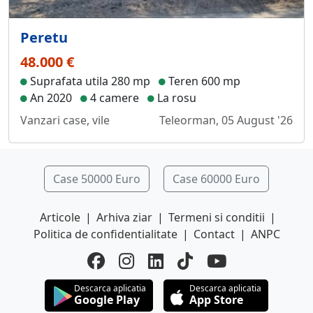
Peretu
48.000 €
Suprafata utila 280 mp
Teren 600 mp
An 2020
4 camere
La rosu
Vanzari case, vile
Teleorman, 05 August '26
Case 50000 Euro
Case 60000 Euro
Articole
|
Arhiva ziar
|
Termeni si conditii
|
Politica de confidentialitate
|
Contact
|
ANPC
Descarca aplicatia
Descarca aplicatia
Google Play
App Store