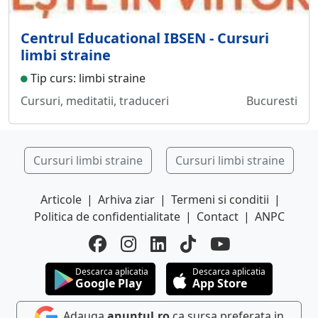
Centrul Educational IBSEN - Cursuri
limbi straine
Tip curs: limbi straine
Cursuri, meditatii, traduceri
Bucuresti
Cursuri limbi straine
Cursuri limbi straine
Articole
|
Arhiva ziar
|
Termeni si conditii
|
Politica de confidentialitate
|
Contact
|
ANPC
Descarca aplicatia
Descarca aplicatia
Google Play
App Store
Adauga
anuntul.ro
ca sursa preferata in