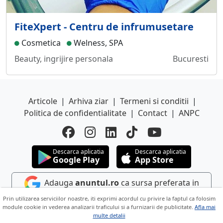
FiteXpert - Centru de infrumusetare
Cosmetica
Welness, SPA
Beauty, ingrijire personala
Bucuresti
Articole
|
Arhiva ziar
|
Termeni si conditii
|
Politica de confidentialitate
|
Contact
|
ANPC
Descarca aplicatia
Descarca aplicatia
Google Play
App Store
Adauga
anuntul.ro
ca sursa preferata in
Google
Prin utilizarea serviciilor noastre, iti exprimi acordul cu privire la faptul ca folosim
module cookie in vederea analizarii traficului si a furnizarii de publicitate.
Afla mai
multe detalii
Copyright © 2026 ANUNTUL TELEFONIC