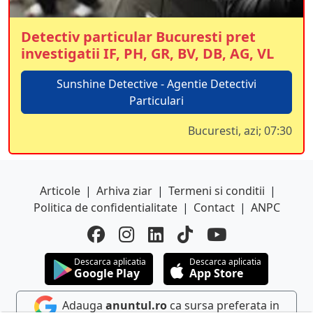
Detectiv particular Bucuresti pret
investigatii IF, PH, GR, BV, DB, AG, VL
Sunshine Detective - Agentie Detectivi
Particulari
Bucuresti, azi; 07:30
Articole
|
Arhiva ziar
|
Termeni si conditii
|
Politica de confidentialitate
|
Contact
|
ANPC
Descarca aplicatia
Descarca aplicatia
Google Play
App Store
Adauga
anuntul.ro
ca sursa preferata in