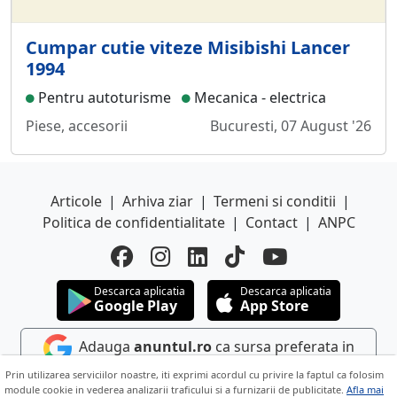
Cumpar cutie viteze Misibishi Lancer
1994
Pentru autoturisme
Mecanica - electrica
Piese, accesorii
Bucuresti, 07 August '26
Articole
|
Arhiva ziar
|
Termeni si conditii
|
Politica de confidentialitate
|
Contact
|
ANPC
Descarca aplicatia
Descarca aplicatia
Google Play
App Store
Adauga
anuntul.ro
ca sursa preferata in
Google
Prin utilizarea serviciilor noastre, iti exprimi acordul cu privire la faptul ca folosim
module cookie in vederea analizarii traficului si a furnizarii de publicitate.
Afla mai