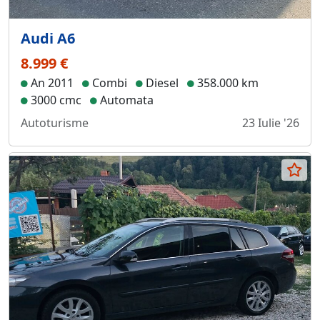
Audi A6
8.999 €
An 2011
Combi
Diesel
358.000 km
3000 cmc
Automata
Autoturisme
23 Iulie '26