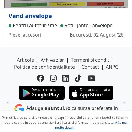
Vand anvelope
Pentru autoturisme
Roti - jante - anvelope
Piese, accesorii
Bucuresti, 02 August '26
Articole
|
Arhiva ziar
|
Termeni si conditii
|
Politica de confidentialitate
|
Contact
|
ANPC
Descarca aplicatia
Descarca aplicatia
Google Play
App Store
Adauga
anuntul.ro
ca sursa preferata in
Google
Prin utilizarea serviciilor noastre, iti exprimi acordul cu privire la faptul ca folosim
module cookie in vederea analizarii traficului si a furnizarii de publicitate.
Afla mai
multe detalii
Copyright © 2026 ANUNTUL TELEFONIC