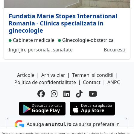
Fundatia Marie Stopes International
Romania - Clinica specializata in
ginecologie
Cabinete medicale
Ginecologie-obstetrica
Ingrijire personala, sanatate
Bucuresti
Articole
|
Arhiva ziar
|
Termeni si conditii
|
Politica de confidentialitate
|
Contact
|
ANPC
Descarca aplicatia
Descarca aplicatia
Google Play
App Store
Adauga
anuntul.ro
ca sursa preferata in
Google
Prin utilizarea serviciilor noastre, iti exprimi acordul cu privire la faptul ca folosim