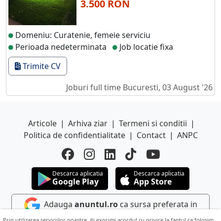
3.500 RON
Domeniu: Curatenie, femeie serviciu
Perioada nedeterminata
Job locatie fixa
Trimite CV
Joburi full time
Bucuresti, 03 August '26
Articole
|
Arhiva ziar
|
Termeni si conditii
|
Politica de confidentialitate
|
Contact
|
ANPC
Descarca aplicatia
Descarca aplicatia
Google Play
App Store
Adauga
anuntul.ro
ca sursa preferata in
Google
Prin utilizarea serviciilor noastre, iti exprimi acordul cu privire la faptul ca folosim