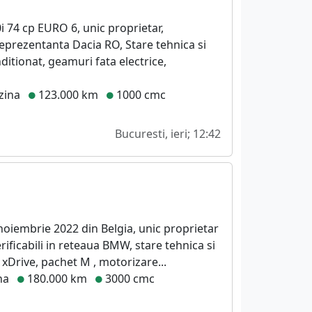
0i 74 cp EURO 6, unic proprietar,
reprezentanta Dacia RO, Stare tehnica si
ditionat, geamuri fata electrice,
zina
123.000 km
1000 cmc
Bucuresti, ieri; 12:42
noiembrie 2022 din Belgia, unic proprietar
rificabili in reteaua BMW, stare tehnica si
xDrive, pachet M , motorizare...
na
180.000 km
3000 cmc