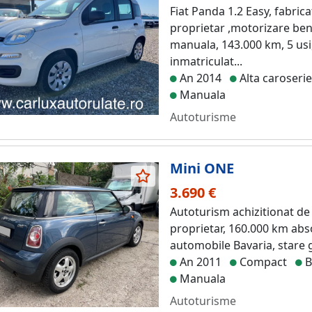
Fiat Panda 1.2 Easy, fabri
proprietar ,motorizare ben
manuala, 143.000 km, 5 usi
inmatriculat...
An 2014
Alta caroseri
Manuala
Autoturisme
Mini ONE
3.690 €
Autoturism achizitionat de
proprietar, 160.000 km absol
automobile Bavaria, stare 
An 2011
Compact
B
Manuala
Autoturisme