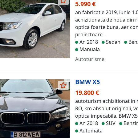
5.990 €
an fabricatie 2019, iunie 1.
achizitionata de noua din 
optica foarte buna, aer con
proiectoare...
An 2018
Sedan
Ben
Manuala
Autoturisme
BMW X5
19.800 €
autoturism achizitionat in 
RO, km absolut originali, ve
optica impecabila. BMW X5 
An 2018
SUV
Benzi
Automata