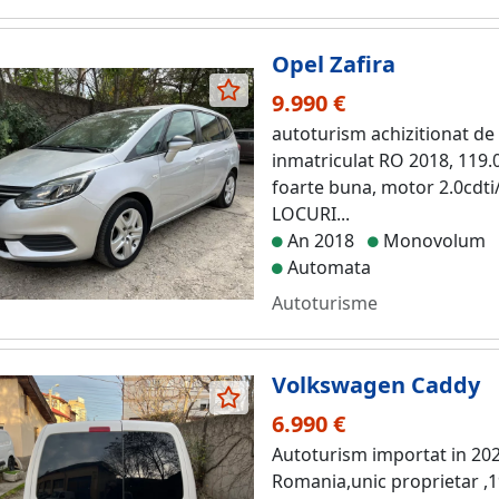
Opel Zafira
9.990 €
autoturism achizitionat de
inmatriculat RO 2018, 119.
foarte buna, motor 2.0cdti
LOCURI...
An 2018
Monovolum
Automata
Autoturisme
Volkswagen Caddy
6.990 €
Autoturism importat in 202
Romania,unic proprietar ,1