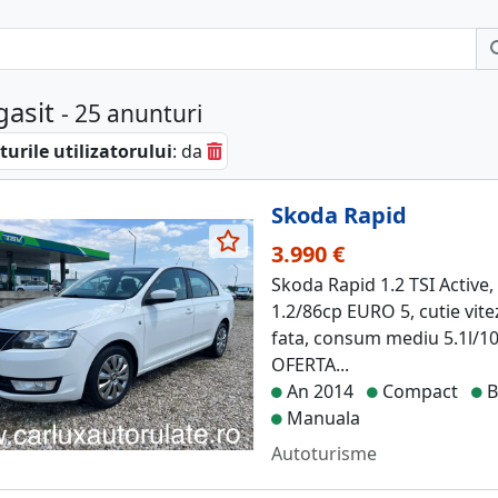
gasit
- 25 anunturi
urile utilizatorului
: da
Skoda Rapid
3.990 €
Skoda Rapid 1.2 TSI Active,
1.2/86cp EURO 5, cutie vite
fata, consum mediu 5.1l/10
OFERTA...
An 2014
Compact
B
Manuala
Autoturisme