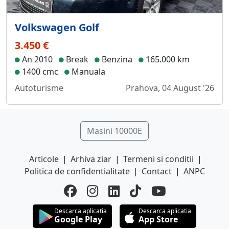
Volkswagen Golf
3.450 €
An 2010
Break
Benzina
165.000 km
1400 cmc
Manuala
Autoturisme
Prahova, 04 August '26
Masini 10000E
Articole
|
Arhiva ziar
|
Termeni si conditii
|
Politica de confidentialitate
|
Contact
|
ANPC
Descarca aplicatia
Descarca aplicatia
Google Play
App Store