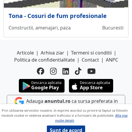
Tona - Cosuri de fum profesionale
Constructii, amenajari, paza
Bucuresti
Articole
|
Arhiva ziar
|
Termeni si conditii
|
Politica de confidentialitate
|
Contact
|
ANPC
Descarca aplicatia
Descarca aplicatia
Google Play
App Store
Adauga
anuntul.ro
ca sursa preferata in
Google
Prin utilizarea serviciilor noastre, iti exprimi acordul cu privire la faptul ca folosim
module cookie in vederea analizarii traficului si a furnizarii de publicitate.
Afla mai
multe detalii
Copyright © 2026 ANUNTUL TELEFONIC
Toate drepturile rezervate.
Sunt de acord