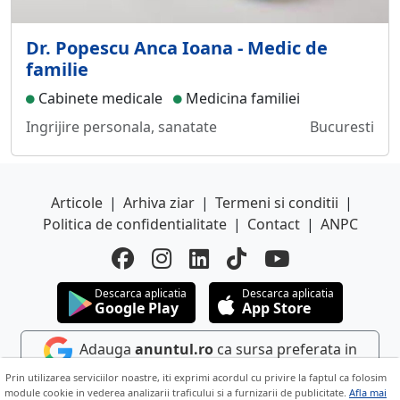
Dr. Popescu Anca Ioana - Medic de
familie
Cabinete medicale
Medicina familiei
Ingrijire personala, sanatate
Bucuresti
Articole
|
Arhiva ziar
|
Termeni si conditii
|
Politica de confidentialitate
|
Contact
|
ANPC
Descarca aplicatia
Descarca aplicatia
Google Play
App Store
Adauga
anuntul.ro
ca sursa preferata in
Google
Prin utilizarea serviciilor noastre, iti exprimi acordul cu privire la faptul ca folosim
module cookie in vederea analizarii traficului si a furnizarii de publicitate.
Afla mai