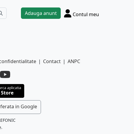
Adauga anunt
Contul meu
confidentialitate
|
Contact
|
ANPC
rca aplicatia
 Store
ferata in Google
LEFONIC
e.