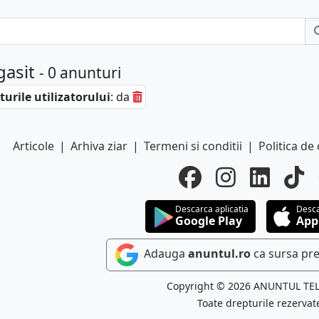
gasit
- 0 anunturi
urile utilizatorului
: da
Articole
|
Arhiva ziar
|
Termeni si conditii
|
Politica de 
Descarca aplicatia
Desca
Google Play
App
Adauga
anuntul.ro
ca sursa pre
Copyright © 2026 ANUNTUL TE
Toate drepturile rezervat