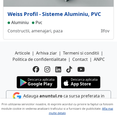
Weiss Profil - Sisteme Aluminiu, PVC
Aluminiu
Pvc
Constructii, amenajari, paza
Ilfov
Articole
|
Arhiva ziar
|
Termeni si conditii
|
Politica de confidentialitate
|
Contact
|
ANPC
Descarca aplicatia
Descarca aplicatia
Google Play
App Store
Adauga
anuntul.ro
ca sursa preferata in
Google
Prin utilizarea serviciilor noastre, iti exprimi acordul cu privire la faptul ca folosim
module cookie in vederea analizarii traficului si a furnizarii de publicitate.
Afla mai
multe detalii
Copyright © 2026 ANUNTUL TELEFONIC