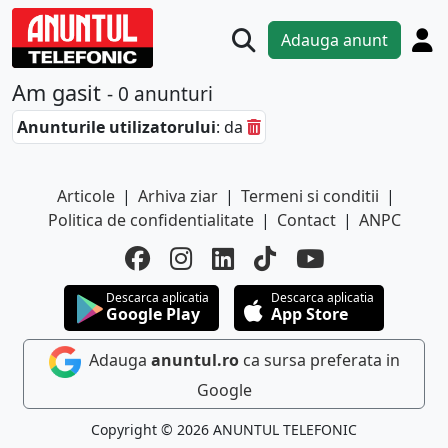
Adauga anunt
Am gasit
- 0 anunturi
Anunturile utilizatorului
: da
Articole
|
Arhiva ziar
|
Termeni si conditii
|
Politica de confidentialitate
|
Contact
|
ANPC
Descarca aplicatia
Descarca aplicatia
Google Play
App Store
Adauga
anuntul.ro
ca sursa preferata in
Google
Copyright © 2026 ANUNTUL TELEFONIC