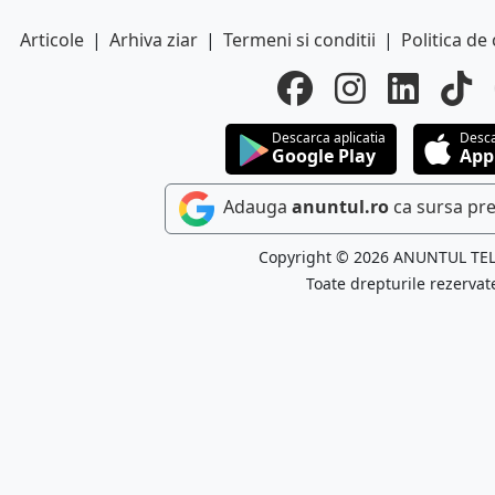
Articole
|
Arhiva ziar
|
Termeni si conditii
|
Politica de 
Descarca aplicatia
Desca
Google Play
App
Adauga
anuntul.ro
ca sursa pre
Copyright © 2026 ANUNTUL TE
Toate drepturile rezervat