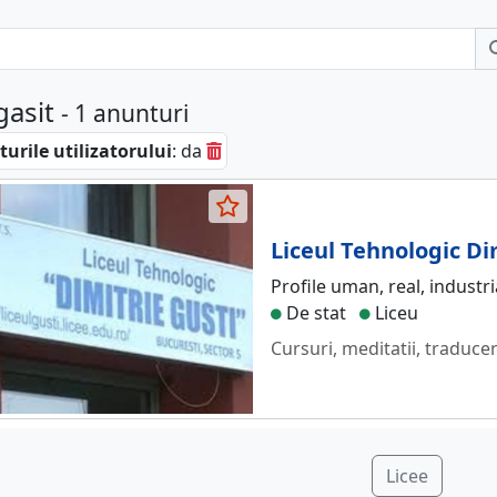
gasit
- 1 anunturi
urile utilizatorului
: da
Liceul Tehnologic Di
Profile uman, real, industri
De stat
Liceu
Cursuri, meditatii, traducer
Licee