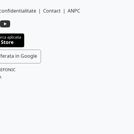
confidentialitate
|
Contact
|
ANPC
rca aplicatia
 Store
ferata in Google
LEFONIC
e.