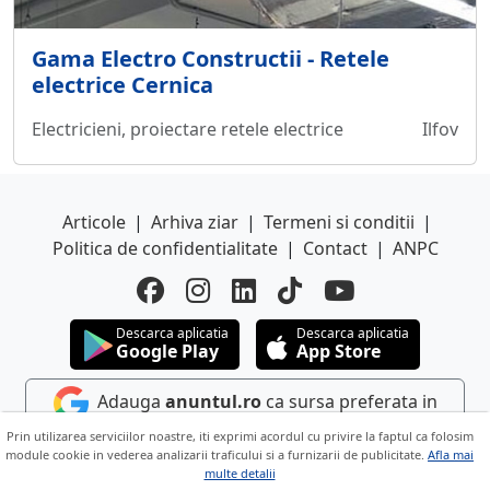
Gama Electro Constructii - Retele
electrice Cernica
Electricieni, proiectare retele electrice
Ilfov
Articole
|
Arhiva ziar
|
Termeni si conditii
|
Politica de confidentialitate
|
Contact
|
ANPC
Descarca aplicatia
Descarca aplicatia
Google Play
App Store
Adauga
anuntul.ro
ca sursa preferata in
Google
Prin utilizarea serviciilor noastre, iti exprimi acordul cu privire la faptul ca folosim
module cookie in vederea analizarii traficului si a furnizarii de publicitate.
Afla mai
multe detalii
Copyright © 2026 ANUNTUL TELEFONIC