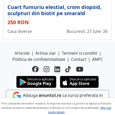
Cuart fumuriu elestial, crom diopsid,
sculpturi din biotit pe smarald
250 RON
Casa diverse
Bucuresti, 27 Iulie '26
Articole
|
Arhiva ziar
|
Termeni si conditii
|
Politica de confidentialitate
|
Contact
|
ANPC
Descarca aplicatia
Descarca aplicatia
Google Play
App Store
Adauga
anuntul.ro
ca sursa preferata in
Google
Prin utilizarea serviciilor noastre, iti exprimi acordul cu privire la faptul ca folosim
module cookie in vederea analizarii traficului si a furnizarii de publicitate.
Afla mai
multe detalii
Copyright © 2026 ANUNTUL TELEFONIC