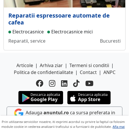
Reparatii espressoare automate de
cafea
Electrocasnice
Electrocasnice mici
Reparatii, service
Bucuresti
Articole
|
Arhiva ziar
|
Termeni si conditii
|
Politica de confidentialitate
|
Contact
|
ANPC
Descarca aplicatia
Descarca aplicatia
Google Play
App Store
Adauga
anuntul.ro
ca sursa preferata in
Google
Prin utilizarea serviciilor noastre, iti exprimi acordul cu privire la faptul ca folosim
module cookie in vederea analizarii traficului si a furnizarii de publicitate.
Afla mai