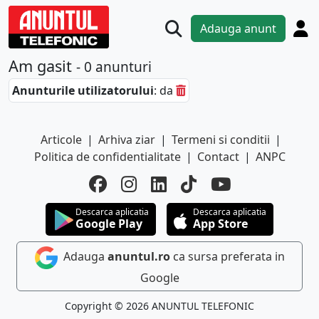
Adauga anunt
Am gasit
- 0 anunturi
Anunturile utilizatorului
: da
Articole
|
Arhiva ziar
|
Termeni si conditii
|
Politica de confidentialitate
|
Contact
|
ANPC
Descarca aplicatia
Descarca aplicatia
Google Play
App Store
Adauga
anuntul.ro
ca sursa preferata in
Google
Copyright © 2026 ANUNTUL TELEFONIC