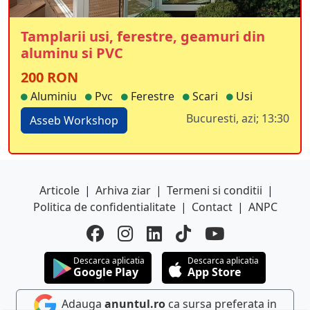
Tamplarii usi, ferestre, geamuri din
aluminu si PVC
200 RON
Aluminiu
Pvc
Ferestre
Scari
Usi
Bucuresti, azi; 13:30
Asseb Workshop
Articole
|
Arhiva ziar
|
Termeni si conditii
|
Politica de confidentialitate
|
Contact
|
ANPC
Descarca aplicatia
Descarca aplicatia
Google Play
App Store
Adauga
anuntul.ro
ca sursa preferata in