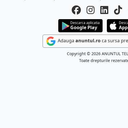
Descarca aplicatia
Desca
Google Play
App
Adauga
anuntul.ro
ca sursa pre
Copyright © 2026 ANUNTUL TE
Toate drepturile rezervat