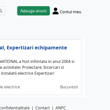
Adauga anunt
Contul meu
al, Expertizari echipamente
IONAL a fost infiintata in anul 2004 si
activitate: Proiectare; Incercari si
nstalatii electrice Expertizari
le electrice
Bucuresti
confidentialitate
|
Contact
|
ANPC