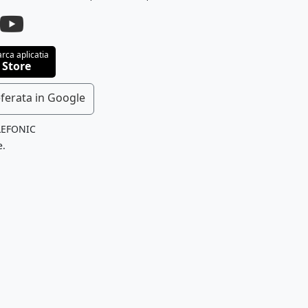
rca aplicatia
 Store
ferata in Google
LEFONIC
e.