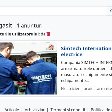
gasit
- 1 anunturi
urile utilizatorului
: da
Simtech Internation
electrice
Compania SIMTECH INTERNAT
are urmatoarele domenii de 
masuratori echipamente si i
echipamente...
Electricieni, proiectare rete
Articole
|
Arhiva ziar
|
Termeni si conditii
|
Politica de 