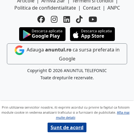
Articole
|
Arhiva ziar
|
Termeni si conditii
|
Politica de confidentialitate
|
Contact
|
ANPC
Descarca aplicatia
Descarca aplicatia
Google Play
App Store
Adauga
anuntul.ro
ca sursa preferata in
Google
Copyright © 2026 ANUNTUL TELEFONIC
Toate drepturile rezervate.
Prin utilizarea serviciilor noastre, iti exprimi acordul cu privire la faptul ca folosim
module cookie in vederea analizarii traficului si a furnizarii de publicitate.
Afla mai
multe detalii
Sunt de acord