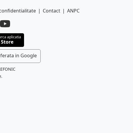
confidentialitate
|
Contact
|
ANPC
rca aplicatia
 Store
ferata in Google
LEFONIC
e.