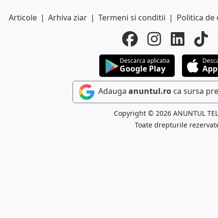
Articole
|
Arhiva ziar
|
Termeni si conditii
|
Politica de 
Descarca aplicatia
Desca
Google Play
App
Adauga
anuntul.ro
ca sursa pre
Copyright © 2026 ANUNTUL TE
Toate drepturile rezervat