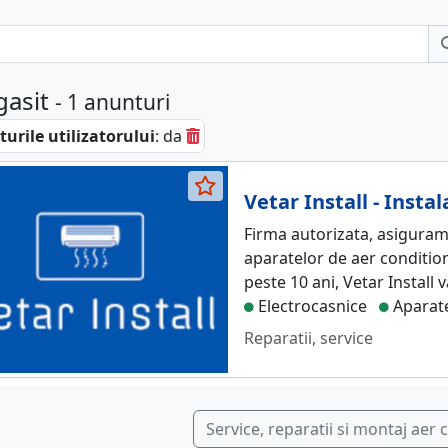
gasit
- 1 anunturi
urile utilizatorului
: da
Vetar Install - Insta
Firma autorizata, asiguram 
aparatelor de aer condition
peste 10 ani, Vetar Install v
Electrocasnice
Aparate
Reparatii, service
Service, reparatii si montaj aer 