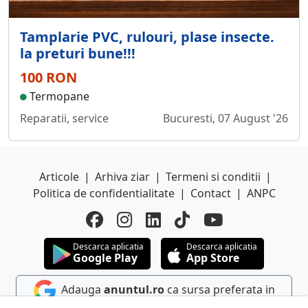
Tamplarie PVC, rulouri, plase insecte.
la preturi bune!!!
100 RON
Termopane
Reparatii, service
Bucuresti, 07 August '26
Articole
|
Arhiva ziar
|
Termeni si conditii
|
Politica de confidentialitate
|
Contact
|
ANPC
Descarca aplicatia
Descarca aplicatia
Google Play
App Store
Adauga
anuntul.ro
ca sursa preferata in