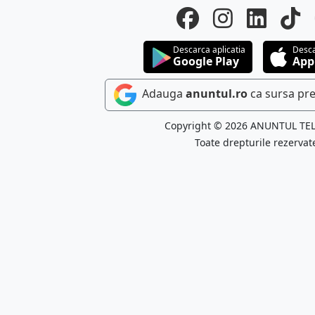
Descarca aplicatia
Desca
Google Play
App
Adauga
anuntul.ro
ca sursa pre
Copyright © 2026 ANUNTUL TE
Toate drepturile rezervat