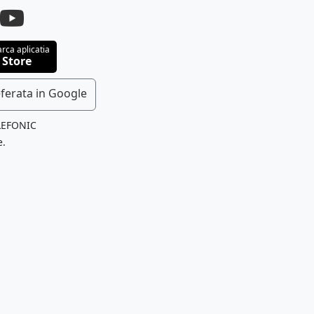
rca aplicatia
 Store
ferata in Google
LEFONIC
e.