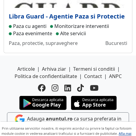
Libra Guard - Agentie Paza si Protectie
Paza cu agenti
Monitorizare interventii
Paza evenimente
Alte servicii
Paza, protectie, supraveghere
Bucuresti
Articole
|
Arhiva ziar
|
Termeni si conditii
|
Politica de confidentialitate
|
Contact
|
ANPC
Descarca aplicatia
Descarca aplicatia
Google Play
App Store
Adauga
anuntul.ro
ca sursa preferata in
Google
Prin utilizarea serviciilor noastre, iti exprimi acordul cu privire la faptul ca folosim
module cookie in vederea analizarii traficului si a furnizarii de publicitate.
Afla mai