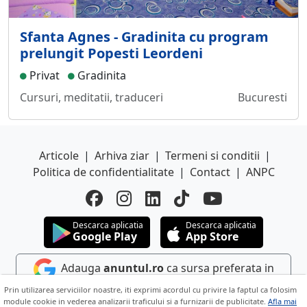
Sfanta Agnes - Gradinita cu program
prelungit Popesti Leordeni
Privat
Gradinita
Cursuri, meditatii, traduceri
Bucuresti
Articole
|
Arhiva ziar
|
Termeni si conditii
|
Politica de confidentialitate
|
Contact
|
ANPC
Descarca aplicatia
Descarca aplicatia
Google Play
App Store
Adauga
anuntul.ro
ca sursa preferata in
Google
Prin utilizarea serviciilor noastre, iti exprimi acordul cu privire la faptul ca folosim
module cookie in vederea analizarii traficului si a furnizarii de publicitate.
Afla mai