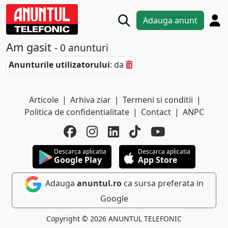
Adauga anunt
Am gasit
- 0 anunturi
Anunturile utilizatorului
: da
Articole
|
Arhiva ziar
|
Termeni si conditii
|
Politica de confidentialitate
|
Contact
|
ANPC
Descarca aplicatia
Descarca aplicatia
Google Play
App Store
Adauga
anuntul.ro
ca sursa preferata in
Google
Copyright © 2026 ANUNTUL TELEFONIC