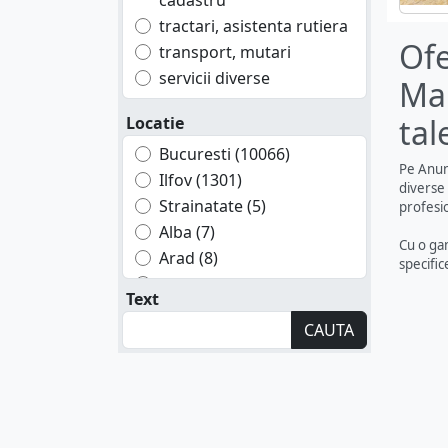
cadastru
tractari, asistenta rutiera
Ofe
transport, mutari
servicii diverse
Mar
tal
Locatie
Bucuresti (10066)
Pe Anunt
Ilfov (1301)
diverse 
Strainatate (5)
profesio
Alba (7)
Cu o gam
Arad (8)
specific
Arges (18)
Text
Bacau (12)
CAUTA
Bihor (10)
Botosani (4)
Braila (4)
Brasov (17)
Buzau (2)