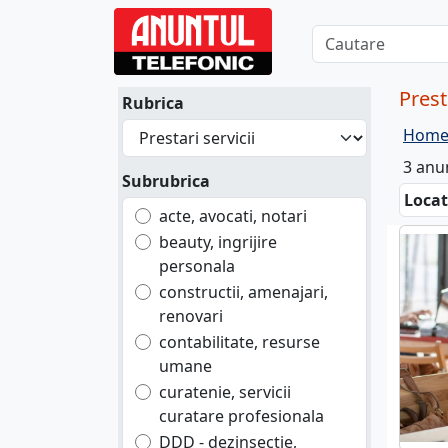
Prest
Rubrica
Hom
3 anu
Subrubrica
Locat
acte, avocati, notari
beauty, ingrijire
personala
constructii, amenajari,
renovari
contabilitate, resurse
umane
curatenie, servicii
curatare profesionala
DDD - dezinsectie,