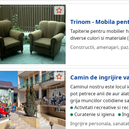
Trinom - Mobila pent
Tapiterie pentru mobilier h
diverse culori si materiale (p
Constructii, amenajari, paz
Camin de ingrijire v
Caminul nostru este locul 
pot petrece anii de aur ala
grija munciilor cotidiene sau
Activitati recreative si r
Curatenie si igiena
Ing
Ingrijire personala, sanata