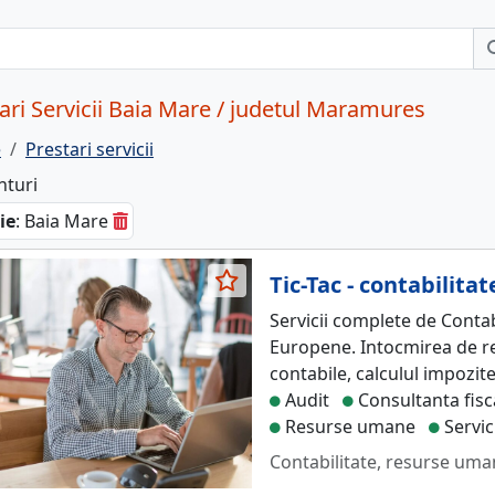
ari Servicii Baia Mare / judetul Maramures
e
Prestari servicii
nturi
ie
: Baia Mare
Tic-Tac - contabilita
Servicii complete de Contab
Europene. Intocmirea de reg
contabile, calculul impozite
Audit
Consultanta fisc
Resurse umane
Servic
Contabilitate, resurse um