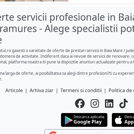
rte servicii profesionale in Ba
amures - Alege specialistii pot
e
ul.ro gasesti o varietate de oferte de prestari servicii in Baia Mare / jude
domenii de activitate. Indiferent daca ai nevoie de servicii de renovare, con
nal, platforma noastra iti pune la dispozitie anunturi actualizate pentru a t
a larga de oferte, ai posibilitatea sa alegi dintre profesioni?ti cu experie
e.
Articole
|
Arhiva ziar
|
Termeni si conditii
|
Politica de 
Descarca aplicatia
Desca
Google Play
App