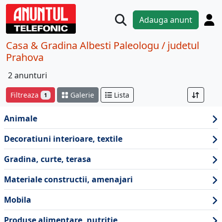
Adauga anunt
Casa & Gradina Albesti Paleologu / judetul
Prahova
2 anunturi
Filtreaza
Galerie
Lista
1
Animale
Decoratiuni interioare, textile
Gradina, curte, terasa
Materiale constructii, amenajari
Mobila
Produse alimentare, nutritie