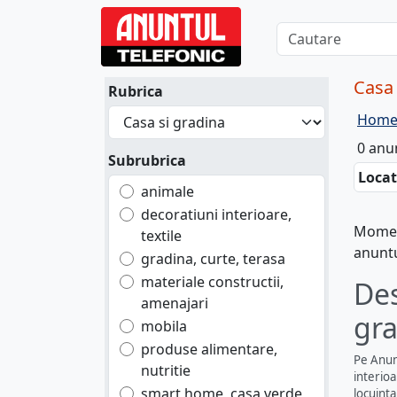
Casa 
Rubrica
Hom
0 anu
Subrubrica
Locat
animale
decoratiuni interioare,
Moment
textile
anuntu
gradina, curte, terasa
materiale constructii,
Des
amenajari
gra
mobila
produse alimentare,
Pe Anunt
nutritie
interioa
smart home, casa verde
locuinta