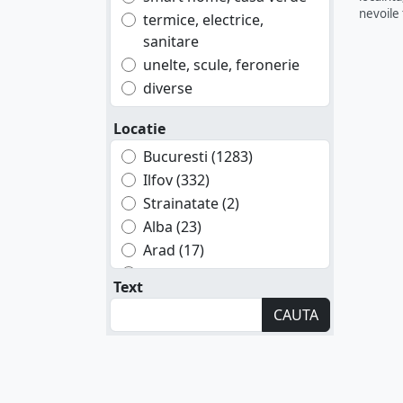
nevoile 
termice, electrice,
sanitare
unelte, scule, feronerie
diverse
Locatie
Bucuresti (1283)
Ilfov (332)
Strainatate (2)
Alba (23)
Arad (17)
Arges (32)
Text
Bacau (22)
CAUTA
Bihor (17)
Bistrita Nasaud (6)
Botosani (9)
Braila (10)