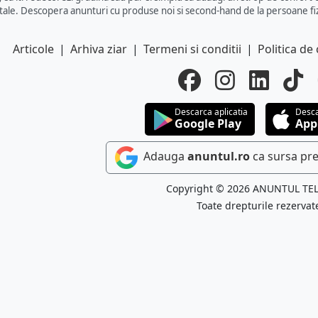
tale. Descopera anunturi cu produse noi si second-hand de la persoane fiz
Articole
|
Arhiva ziar
|
Termeni si conditii
|
Politica de 
Descarca aplicatia
Desca
Google Play
App
Adauga
anuntul.ro
ca sursa pre
Copyright © 2026 ANUNTUL TE
Toate drepturile rezervat