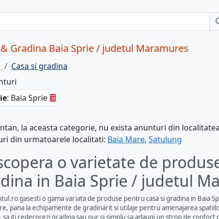
& Gradina Baia Sprie / judetul Maramures
e
Casa si gradina
nturi
ie
: Baia Sprie
an, la aceasta categorie, nu exista anunturi din localitate
ri din urmatoarele localitati:
Baia Mare
,
Satulung
copera o varietate de produse
dina in Baia Sprie / judetul 
ul.ro gasesti o gama variata de produse pentru casa si gradina in Baia Spr
re, pana la echipamente de gradinarit si utilaje pentru amenajarea spatiilo
, sa iti redecorezi gradina sau pur si simplu sa adaugi un strop de confort c