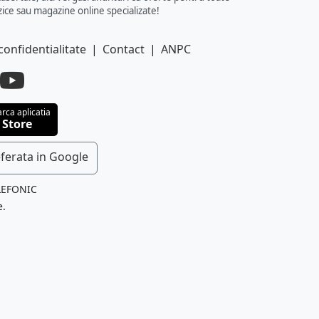
ice sau magazine online specializate!
confidentialitate
|
Contact
|
ANPC
rca aplicatia
 Store
ferata in Google
LEFONIC
e.